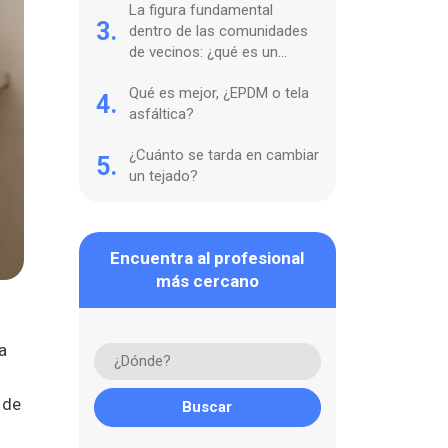
La figura fundamental
3.
dentro de las comunidades
de vecinos: ¿qué es un
lampista y para qué sirve?
Qué es mejor, ¿EPDM o tela
4.
asfáltica?
¿Cuánto se tarda en cambiar
5.
un tejado?
Encuentra al profesional
más cercano
a
 de