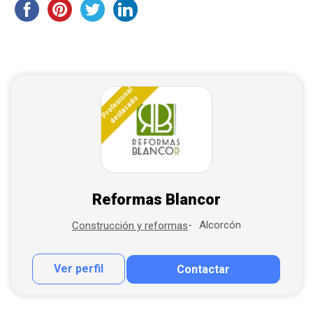
Profesional
destacado
Reformas Blancor
Alcorcón
Construcción y reformas
Ver perfil
Contactar
Contactar por correo
Llamar por teléfono