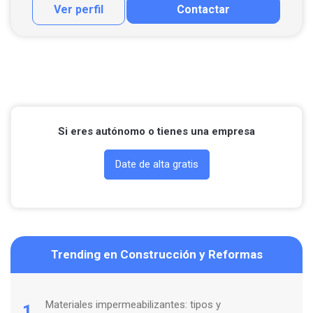
Ver perfil
Contactar
Contactar por correo
Llamar por teléfono
Si eres autónomo o tienes una empresa
Date de alta gratis
Trending en Construcción y Reformas
Materiales impermeabilizantes: tipos y
1.