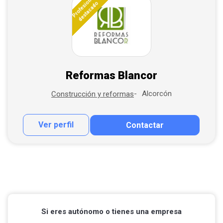
Profesional
destacado
Reformas Blancor
Alcorcón
Construcción y reformas
Ver perfil
Contactar
Contactar por correo
Llamar por teléfono
Si eres autónomo o tienes una empresa