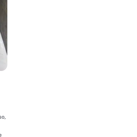
so,
e