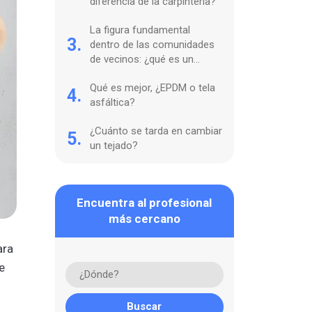
diferencia de la carpintería?
La figura fundamental
3.
dentro de las comunidades
de vecinos: ¿qué es un
lampista y para qué sirve?
Qué es mejor, ¿EPDM o tela
4.
asfáltica?
¿Cuánto se tarda en cambiar
5.
un tejado?
Encuentra al profesional
más cercano
ara
e