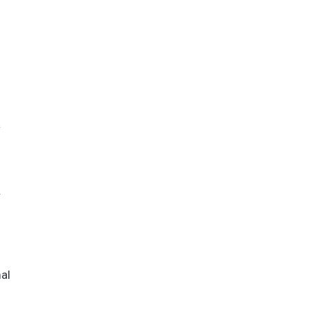
a
.
al