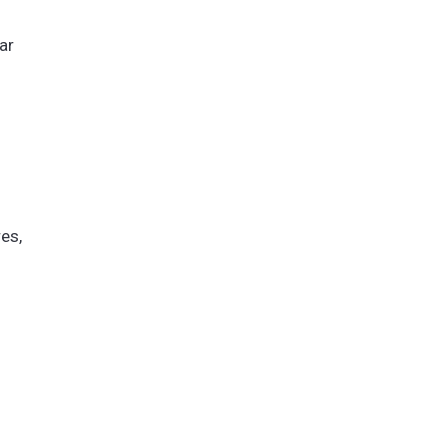
ar
es,