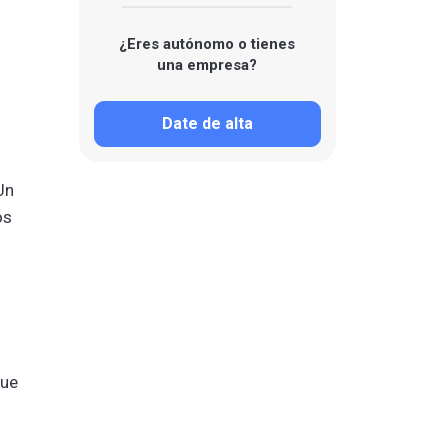
¿Eres autónomo o tienes
una empresa?
Date de alta
Un
os
que