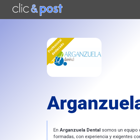
Saltar
al
contenido
principal
Profesional
destacado
Arganzuela
En
Arganzuela Dental
somos un equipo d
formadas, con experiencia y exigentes co