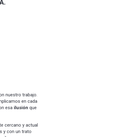
A.
on nuestro trabajo.
implicamos en cada
con esa
ilusión
que
e cercano y actual
s y con un trato