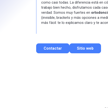
como casi todas. La diferencia está en c
trabajo bien hecho, disfrutamos cada ca
verdad. Somos muy fuertes en
ortodonci
(invisible, brackets y más opciones a medid
más fácil: te lo explicamos claro y te a
Contactar
Sitio web
Contactar por correo
Llamar por teléfono
Contactar por Whatsapp