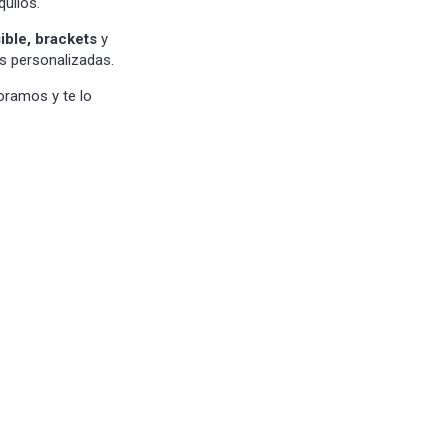
uilos.
sible, brackets
y
s personalizadas.
oramos y te lo