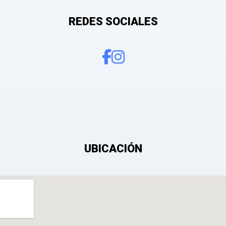
REDES SOCIALES
 mis datos personales con el fin de añadir una opinión sobre un especial
UBICACIÓN
e después de ser aprobada.