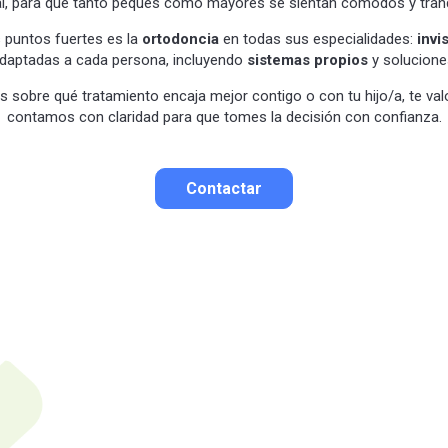
al, para que tanto peques como mayores se sientan cómodos y tranq
 puntos fuertes es la
ortodoncia
en todas sus especialidades:
invi
daptadas a cada persona, incluyendo
sistemas propios
y solucione
as sobre qué tratamiento encaja mejor contigo o con tu hijo/a, te val
contamos con claridad para que tomes la decisión con confianza.
Contactar
Contactar por correo
Llamar por teléfono
Contactar por
Whatsapp