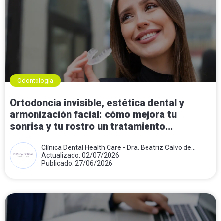
Odontología
Ortodoncia invisible, estética dental y
armonización facial: cómo mejora tu
sonrisa y tu rostro un tratamiento
combinado
Clínica Dental Health Care - Dra. Beatriz Calvo de
Mora
Actualizado: 02/07/2026
Publicado: 27/06/2026