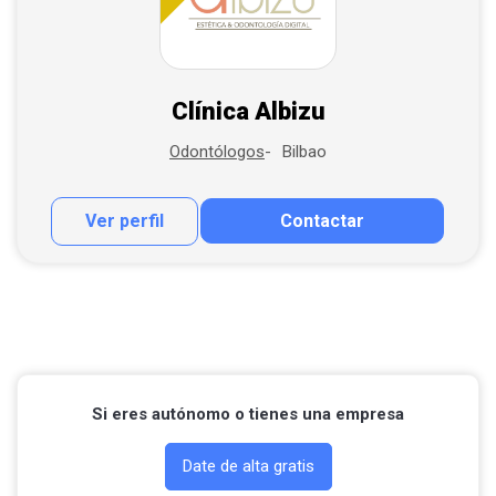
Clínica Albizu
Bilbao
Odontólogos
Ver perfil
Contactar
Contactar por correo
Llamar por teléfono
Contactar por Whatsapp
Si eres autónomo o tienes una empresa
Date de alta gratis