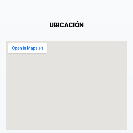
UBICACIÓN
Consiento el tratamiento de mis datos personales
con el fin de añadir una opinión sobre un
especialista.
La opinión se mostrará públicamente después de ser aprobada.