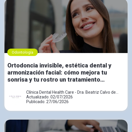
Odontología
Ortodoncia invisible, estética dental y
armonización facial: cómo mejora tu
sonrisa y tu rostro un tratamiento
combinado
Clínica Dental Health Care - Dra. Beatriz Calvo de
Mora
Actualizado: 02/07/2026
Publicado: 27/06/2026