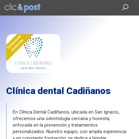
Saltar
al
contenido
principal
Profesional
destacado
Clínica dental Cadiñanos
En Clínica Dental Cadiñanos, ubicada en San Ignacio,
ofrecemos una odontología cercana y honesta,
enfocada en la prevención y tratamientos
personalizados. Nuestro equipo, con amplia experiencia
y en constante formación, se dedica a brindar