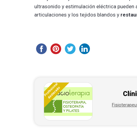
ultrasonido y estimulación eléctrica pueden al
articulaciones y los tejidos blandos y
restaur
Profesional
destacado
Clín
Fisioterapeu