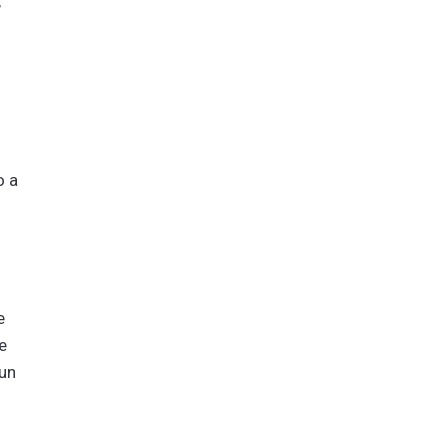
,
o a
e
e
 un