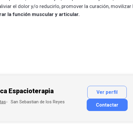
iviar el dolor y/o reducirlo, promover la curación, movilizar 
ar la función muscular y articular.
ica Espacioterapia
Ver perfil
San Sebastian de los Reyes
tas
Contactar
Contactar por correo
Llamar por teléfono
Contactar por Whatsapp