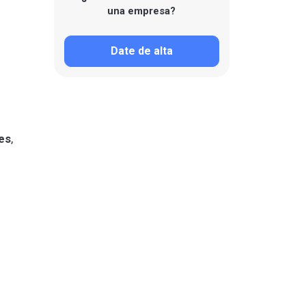
una empresa?
Date de alta
es
,