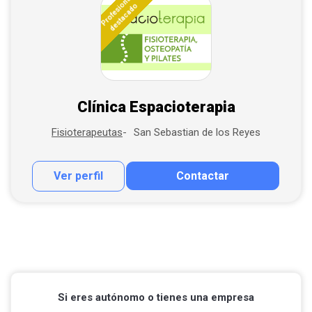
Profesional
destacado
Clínica Espacioterapia
San Sebastian de los Reyes
Fisioterapeutas
Ver perfil
Contactar
Contactar por correo
Llamar por teléfono
Contactar por Whatsapp
Si eres autónomo o tienes una empresa