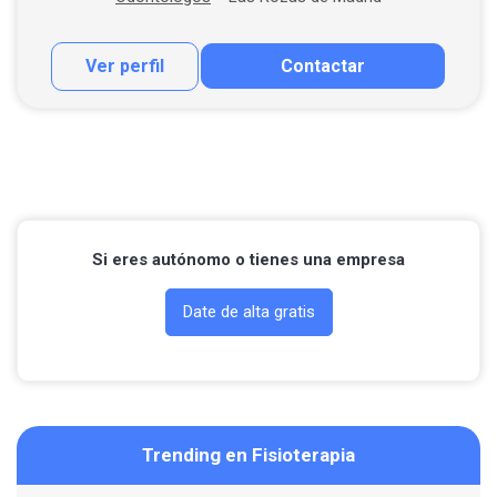
Ver perfil
Contactar
Contactar por correo
Llamar por teléfono
Contactar por Whatsapp
Si eres autónomo o tienes una empresa
Date de alta gratis
Trending en Fisioterapia