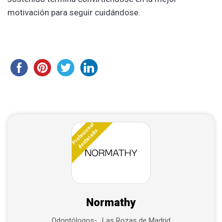
motivación para seguir cuidándose.
Profesional
destacado
Normathy
Las Rozas de Madrid
Odontólogos