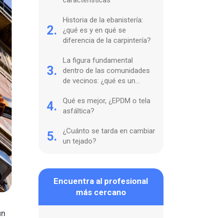
características
Historia de la ebanistería:
2.
¿qué es y en qué se
diferencia de la carpintería?
La figura fundamental
3.
dentro de las comunidades
de vecinos: ¿qué es un
lampista y para qué sirve?
Qué es mejor, ¿EPDM o tela
4.
asfáltica?
¿Cuánto se tarda en cambiar
5.
un tejado?
Encuentra al profesional
más cercano
un