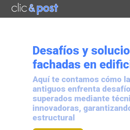
Saltar
al
contenido
principal
Desafíos y soluci
fachadas en edific
Aquí te contamos cómo la
antiguos enfrenta desafío
superados mediante técn
innovadoras, garantizando
estructural