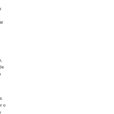
y
r
ar
,
de
a
s.
r o
a