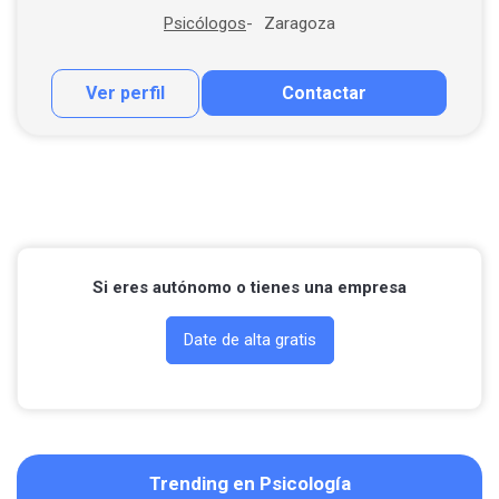
Zaragoza
Psicólogos
Ver perfil
Contactar
Contactar por correo
Llamar por teléfono
Contactar por Whatsapp
Si eres autónomo o tienes una empresa
Date de alta gratis
Trending en Psicología