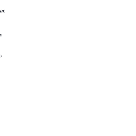
ar.
an
s