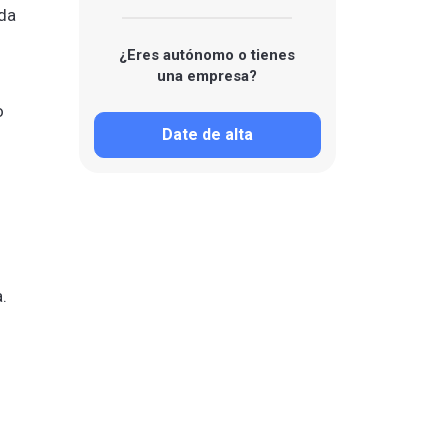
eda
¿Eres autónomo o tienes
una empresa?
o
Date de alta
.