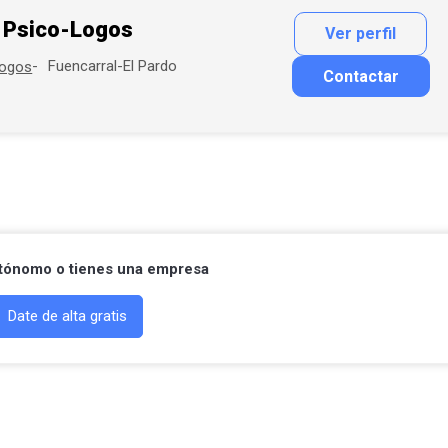
Psico-Logos
Ver perfil
Fuencarral-El Pardo
logos
Contactar
Contactar por correo
Llamar por teléfono
Contactar por Whatsapp
utónomo o tienes una empresa
Date de alta gratis