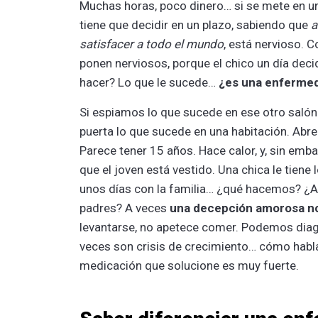
Muchas horas, poco dinero… si se mete en u
tiene que decidir en un plazo, sabiendo que
a
satisfacer a todo el mundo
, está nervioso. 
ponen nerviosos, porque el chico un día dec
hacer? Lo que le sucede…
¿es una enferme
Si espiamos lo que sucede en ese otro salón
puerta lo que sucede en una habitación. Abre
Parece tener 15 años. Hace calor, y, sin emb
que el joven está vestido. Una chica le tie
unos días con la familia… ¿qué hacemos? ¿A 
padres? A veces
una decepción amorosa no
levantarse, no apetece comer. Podemos diag
veces son crisis de crecimiento… cómo habla
medicación que solucione es muy fuerte.