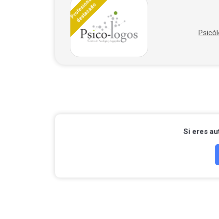
Profesional
destacado
Psicó
Si eres a