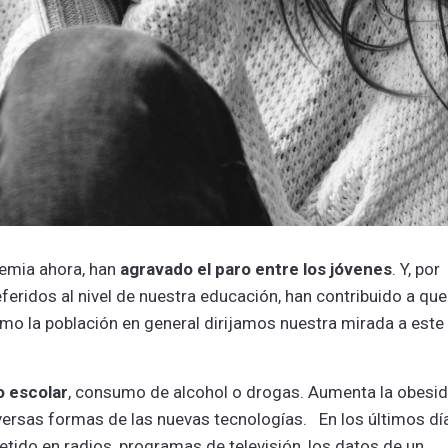
demia ahora, han
agravado el paro entre los jóvenes
. Y, por
eferidos al nivel de nuestra educación, han contribuido a que
omo la población en general dirijamos nuestra mirada a este
o escolar
, consumo de alcohol o drogas. Aumenta la obesi
iversas formas de las nuevas tecnologías. En los últimos dí
etido en radios, programas de televisión, los datos de un