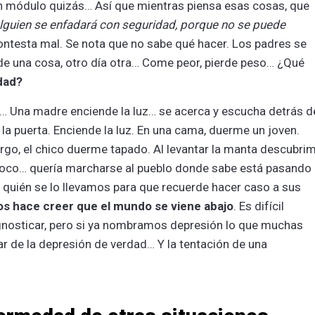
n módulo quizás… Así que mientras piensa esas cosas, que
lguien se enfadará con seguridad, porque no se puede
Contesta mal. Se nota que no sabe qué hacer. Los padres se
ide una cosa, otro día otra… Come peor, pierde peso… ¿Qué
dad?
… Una madre enciende la luz… se acerca y escucha detrás de
 la puerta. Enciende la luz. En una cama, duerme un joven.
argo, el chico duerme tapado. Al levantar la manta descubri
ne loco… quería marcharse al pueblo donde sabe está pasando
quién se lo llevamos para que recuerde hacer caso a sus
s hace creer que el mundo se viene abajo
. Es difícil
nosticar, pero si ya nombramos depresión lo que muchas
r de la depresión de verdad… Y la tentación de una