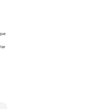
 que
tar