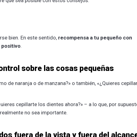
pre que sea posible con estos consejos:
arse bien. En este sentido,
recompensa a tu pequeño con
 positivo
.
 control sobre las cosas pequeñas
mo de naranja o de manzana?» o también, «¿Quieres cepilla
eres cepillarte los dientes ahora?» – a lo que, por supuest
 realmente no sea importante.
os fuera de la vista y fuera del alcanc