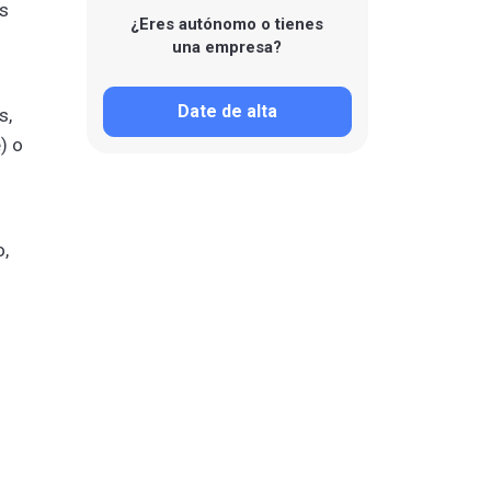
os
¿Eres autónomo o tienes
una empresa?
Date de alta
s,
) o
o,