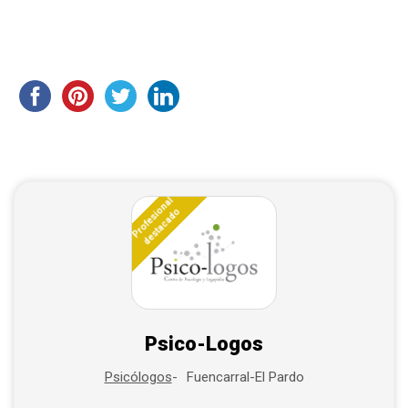
Profesional
destacado
Psico-Logos
Fuencarral-El Pardo
Psicólogos