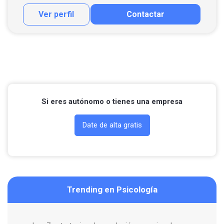
Ver perfil
Contactar
Contactar por correo
Llamar por teléfono
Contactar por Whatsapp
Si eres autónomo o tienes una empresa
Date de alta gratis
Trending en Psicología