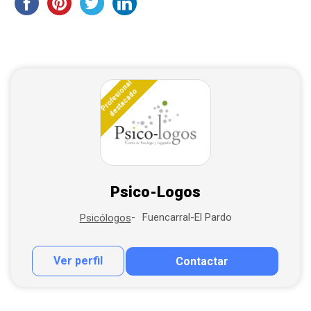
Profesional
destacado
Psico-Logos
Fuencarral-El Pardo
Psicólogos
Ver perfil
Contactar
Contactar por correo
Llamar por teléfono