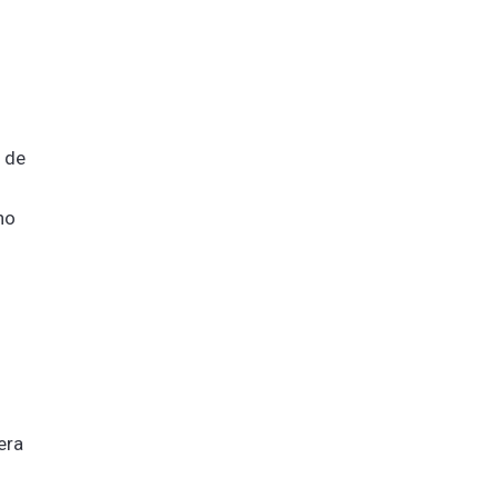
 de
no
era