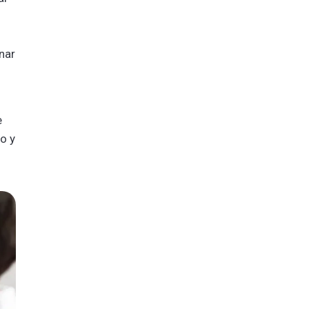
onar
e
o y