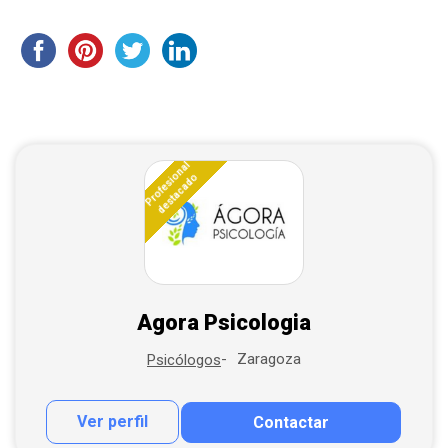
Profesional
destacado
Agora Psicologia
Zaragoza
Psicólogos
Ver perfil
Contactar
Contactar por correo