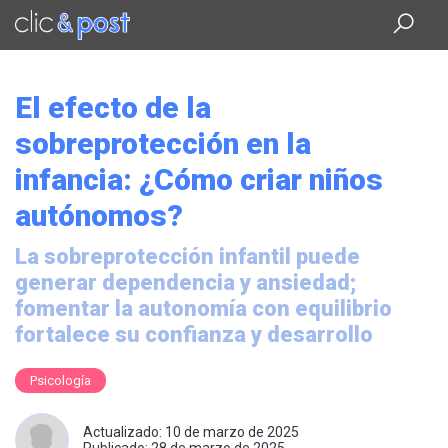
Saltar
al
contenido
principal
El efecto de la
sobreprotección en la
infancia: ¿Cómo criar niños
autónomos?
La sobreprotección infantil puede
generar dependencia y ansiedad;
fomentar la autonomía con equilibrio
fortalece su confianza y desarrollo
Psicología
Actualizado: 10 de marzo de 2025