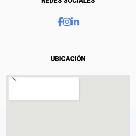
REDES SOCIALES
¿Qué puntuación le das?
UBICACIÓN
Consiento el tratamiento de mis datos personales
con el fin de añadir una opinión sobre un
especialista.
La opinión se mostrará públicamente después de ser aprobada.