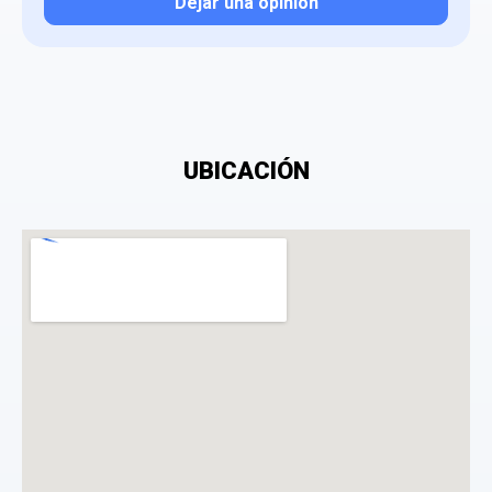
Dejar una opinión
Tu valoración
UBICACIÓN
¿Qué puntuación le das?
Consiento el tratamiento de mis datos personales
con el fin de añadir una opinión sobre un
especialista.