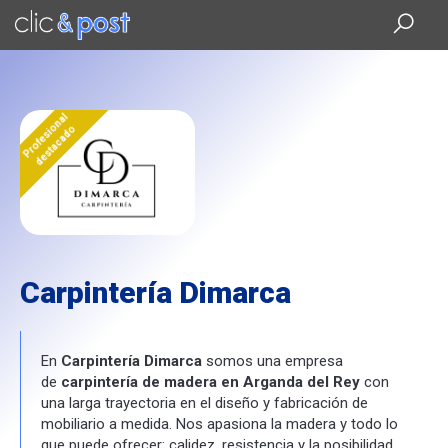
Saltar
al
contenido
principal
Profesional
destacado
Carpintería Dimarca
En
Carpintería Dimarca
somos una empresa
de
carpintería de madera en Arganda del Rey
con
una larga trayectoria en el diseño y fabricación de
mobiliario a medida. Nos apasiona la madera y todo lo
que puede ofrecer: calidez, resistencia y la posibilidad