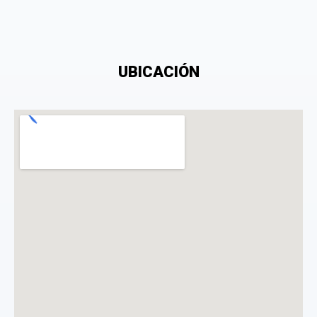
UBICACIÓN
Consiento el tratamiento de mis datos personales
con el fin de añadir una opinión sobre un
especialista.
La opinión se mostrará públicamente después de ser aprobada.