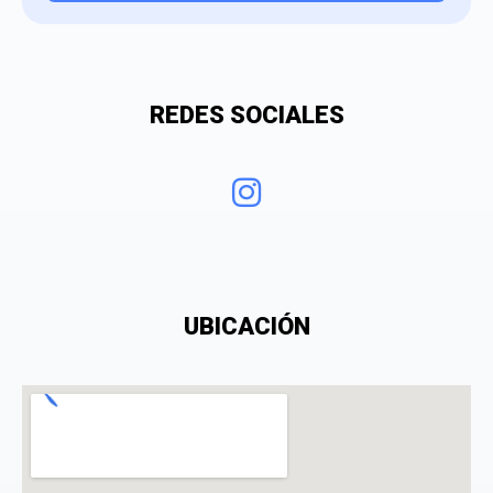
Tu valoración
REDES SOCIALES
¿Qué puntuación le das?
UBICACIÓN
Consiento el tratamiento de mis datos personales
con el fin de añadir una opinión sobre un
especialista.