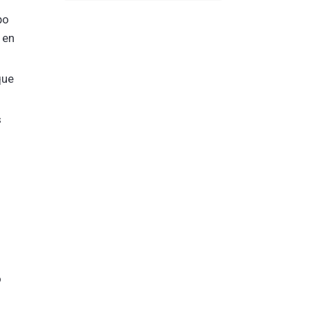
po
 en
que
s
o