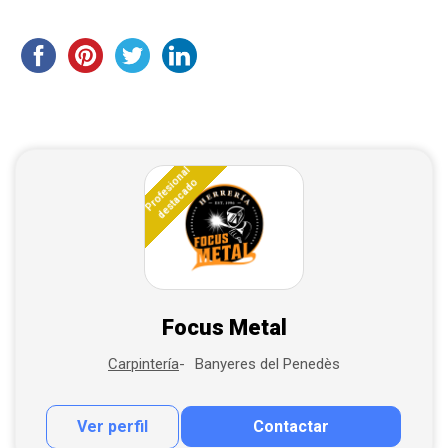
Profesional
destacado
Focus Metal
Banyeres del Penedès
Carpintería
Ver perfil
Contactar
Contactar por correo