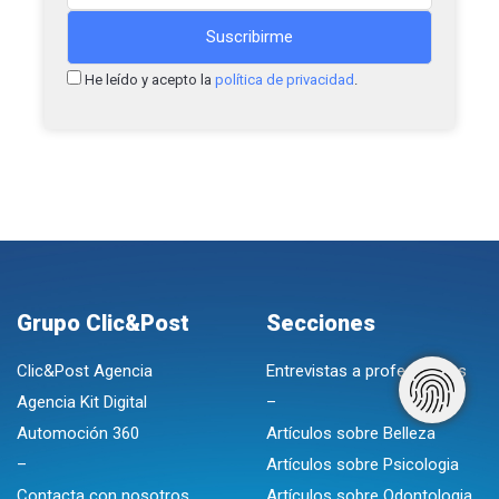
He leído y acepto la
política de privacidad
.
Grupo Clic&Post
Secciones
Clic&Post Agencia
Entrevistas a profesionales
Agencia Kit Digital
–
Automoción 360
Artículos sobre Belleza
–
Artículos sobre Psicologia
Contacta con nosotros
Artículos sobre Odontologia