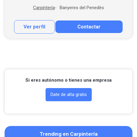
Banyeres del Penedès
Carpintería
Ver perfil
Contactar
Contactar por correo
Llamar por teléfono
Contactar por Whatsapp
Si eres autónomo o tienes una empresa
Date de alta gratis
Trending en Carpintería