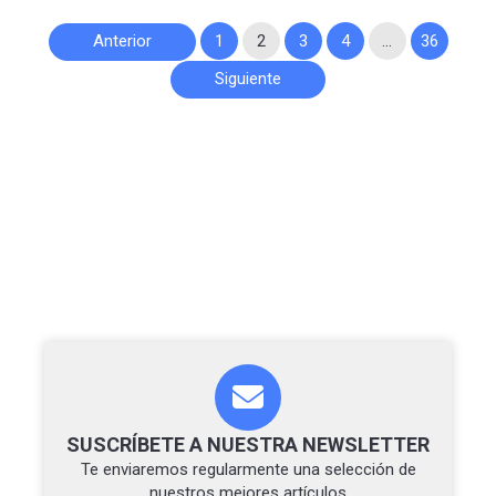
Paginación
Anterior
1
2
3
4
…
36
de
Siguiente
entradas
SUSCRÍBETE A NUESTRA NEWSLETTER
Te enviaremos regularmente una selección de
nuestros mejores artículos