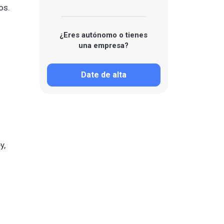
os.
¿Eres autónomo o tienes
una empresa?
Date de alta
y,