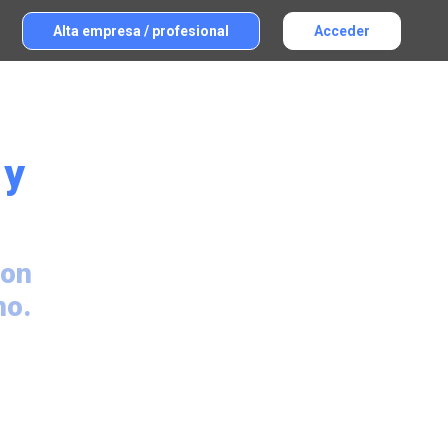
Alta empresa / profesional
Acceder
 y
son
no.