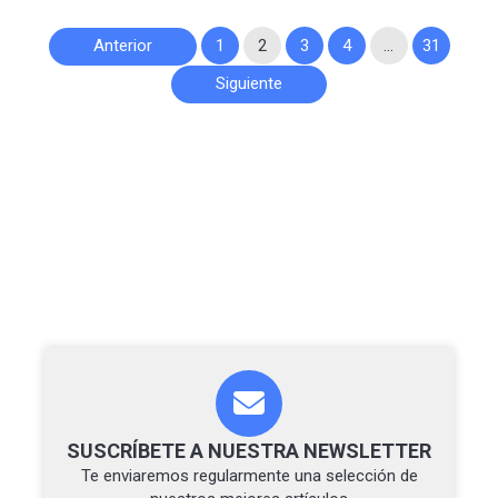
Paginación
Anterior
1
2
3
4
…
31
de
Siguiente
entradas
SUSCRÍBETE A NUESTRA NEWSLETTER
Te enviaremos regularmente una selección de