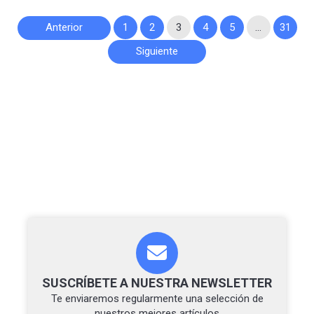
Paginación
Anterior
1
2
3
4
5
…
31
de
Siguiente
entradas
SUSCRÍBETE A NUESTRA NEWSLETTER
Te enviaremos regularmente una selección de
nuestros mejores artículos