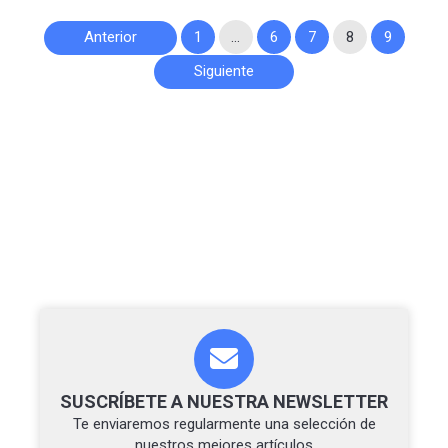
Paginación
Anterior
1
…
6
7
8
9
de
Siguiente
entradas
SUSCRÍBETE A NUESTRA NEWSLETTER
Te enviaremos regularmente una selección de
nuestros mejores artículos