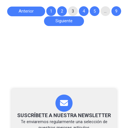
Paginación
Anterior
1
2
3
4
5
…
9
de
Siguiente
entradas
SUSCRÍBETE A NUESTRA NEWSLETTER
Te enviaremos regularmente una selección de
nuestros mejores artículos