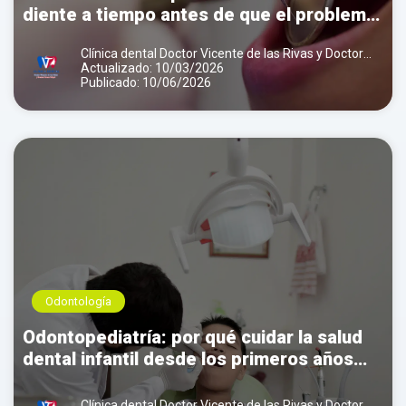
diente a tiempo antes de que el problema
vaya a más
Clínica dental Doctor Vicente de las Rivas y Doctora
Teresa Folqué
Actualizado: 10/03/2026
Publicado: 10/06/2026
Odontología
Odontopediatría: por qué cuidar la salud
dental infantil desde los primeros años
marca la diferencia
Clínica dental Doctor Vicente de las Rivas y Doctora