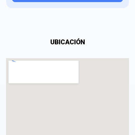
Tu valoración
UBICACIÓN
¿Qué puntuación le das?
Consiento el tratamiento de mis datos personales
con el fin de añadir una opinión sobre un
especialista.