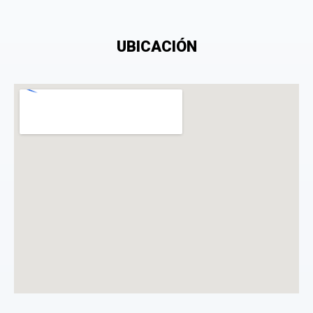
UBICACIÓN
Consiento el tratamiento de mis datos personales
con el fin de añadir una opinión sobre un
especialista.
La opinión se mostrará públicamente después de ser aprobada.