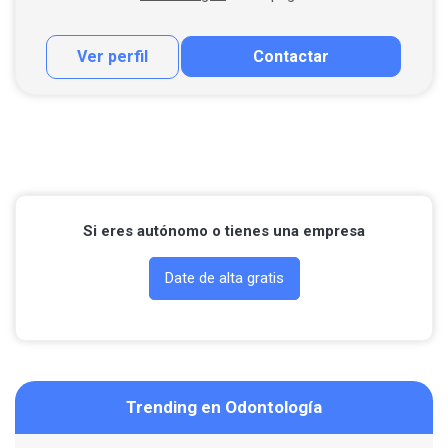
Ver perfil
Contactar
Contactar por correo
Llamar por teléfono
Contactar por Whatsapp
Si eres autónomo o tienes una empresa
Date de alta gratis
Trending en Odontología