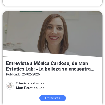
Entrevista a Mónica Cardoso, de Mon
Estetics Lab: «La belleza se encuentra
tanto por dentro como por fuera»
Publicado: 26/02/2026
Entrevista realizada a:
Mon Estetics Lab
Entrevistas