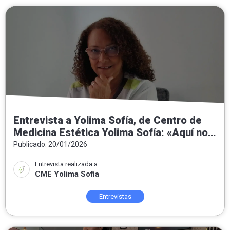
Entrevista a Yolima Sofía, de Centro de
Medicina Estética Yolima Sofía: «Aquí no
hacemos milagros: hacemos medicina
Publicado: 20/01/2026
estética honesta, personalizada y
Entrevista realizada a:
orientada al bienestar real»
CME Yolima Sofia
Entrevistas