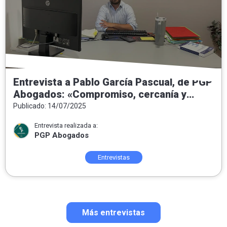
Entrevista a Pablo García Pascual, de PGP
Abogados: «Compromiso, cercanía y
honestidad como pilares del ejercicio del
Publicado: 14/07/2025
Derecho»
Entrevista realizada a:
PGP Abogados
Entrevistas
Más entrevistas