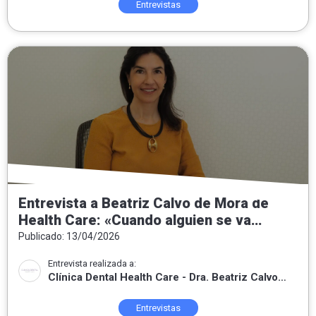
Entrevistas
Entrevista a Beatriz Calvo de Mora de
Health Care: «Cuando alguien se va
contento, sé que he sabido escuchar,
Publicado: 13/04/2026
entender lo que necesitaba y poner mis
Entrevista realizada a:
conocimientos a su servicio.»
Clínica Dental Health Care - Dra. Beatriz Calvo
de Mora
Entrevistas