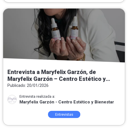
Entrevista a Maryfelix Garzón, de
Maryfelix Garzón – Centro Estético y
Bienestar: «El acné no es el enemigo, es
Publicado: 20/01/2026
un mensaje»
Entrevista realizada a:
Maryfelix Garzón - Centro Estético y Bienestar
Entrevistas