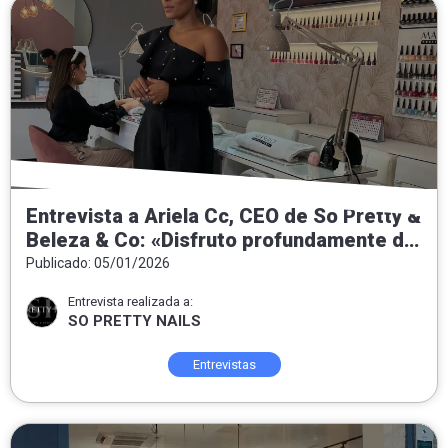
Entrevista a Ariela Cc, CEO de So Pretty &
Beleza & Co: «Disfruto profundamente de
entregar felicidad a las personas que
Publicado: 05/01/2026
confían y se ponen en nuestras manos»
Entrevista realizada a:
SO PRETTY NAILS
Entrevistas