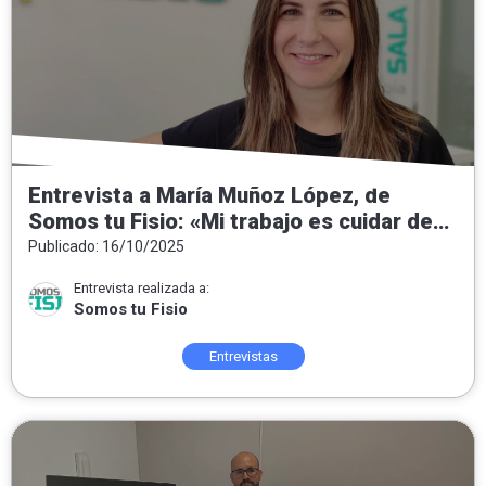
Entrevista a María Muñoz López, de
Somos tu Fisio: «Mi trabajo es cuidar de
las personas, del equipo y de un proyecto
Publicado: 16/10/2025
que crece»
Entrevista realizada a:
Somos tu Fisio
Entrevistas