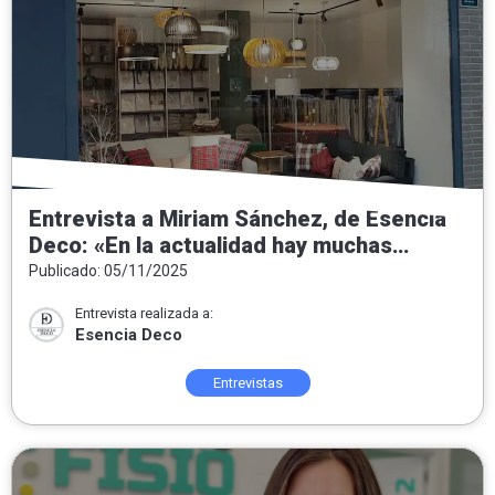
Entrevista a Miriam Sánchez, de Esencia
Deco: «En la actualidad hay muchas
tendencias pero nuestra intención
Publicado: 05/11/2025
siempre es convertir las casas en hogar»
Entrevista realizada a:
Esencia Deco
Entrevistas