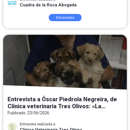
Cuadra de la Roca Abogada
Entrevistas
Entrevista a Óscar Piedrola Negreira, de
Clínica veterinaria Tres Olivos: «La
medicina preventiva es la veterinaria del
Publicado: 23/06/2026
futuro»
Entrevista realizada a:
Clínica Veterinaria Tres Olivos