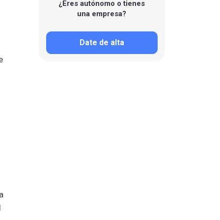
¿Eres autónomo o tienes
una empresa?
Date de alta
e
a
l