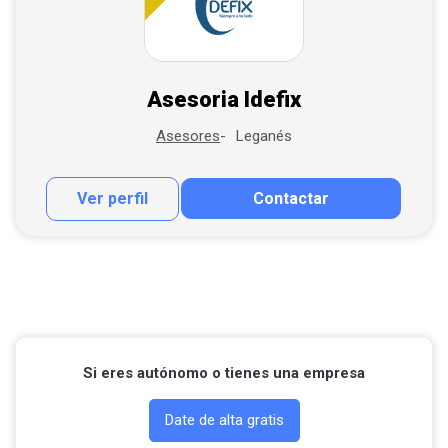
Asesoria Idefix
Leganés
Asesores
Ver perfil
Contactar
Contactar por correo
Llamar por teléfono
Si eres autónomo o tienes una empresa
Date de alta gratis