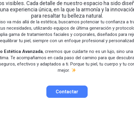
os visibles. Cada detalle de nuestro espacio ha sido dise
 una experiencia única, en la que la armonía y la innovaci
para resaltar tu belleza natural.
o va más allá de la estética; buscamos potenciar tu confianza a tr
us necesidades, utilizando equipos de última generación y protocol
ia gama de tratamientos faciales y corporales, diseñados para rejuv
 equilibrar tu piel, siempre con un enfoque profesional y personalizad
o Estética Avanzada
, creemos que cuidarte no es un lujo, sino una 
stima. Te acompañamos en cada paso del camino para que descubras
eguros, efectivos y adaptados a ti. Porque tu piel, tu cuerpo y tu c
mejor.
Contactar
Contactar por correo
Llamar por teléfono
Contactar por