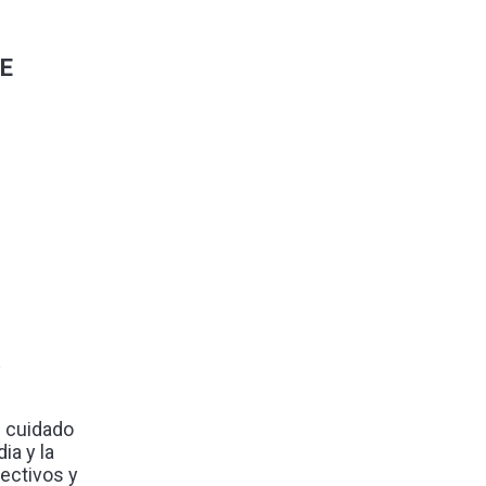
E
l cuidado
ia y la
ectivos y