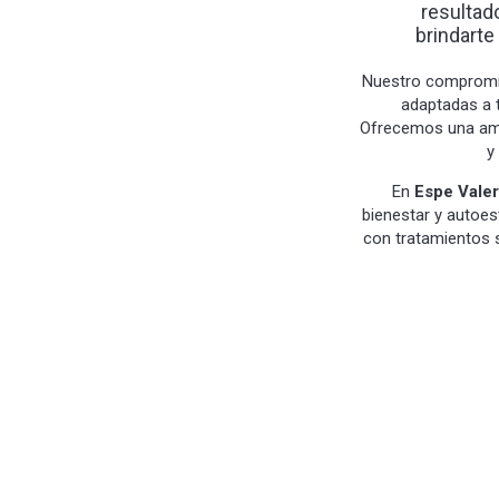
resultad
brindarte
Nuestro compromis
adaptadas a t
Ofrecemos una ampl
y
En
Espe Valer
bienestar y autoe
con tratamientos s