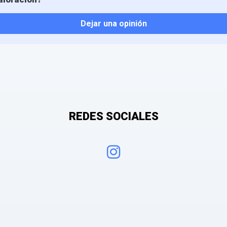
Dejar una opinión
REDES SOCIALES
 mis datos personales con el fin de añadir una opinión sobre un especial