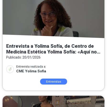
Entrevista a Yolima Sofía, de Centro de
Medicina Estética Yolima Sofía: «Aquí no
hacemos milagros: hacemos medicina
Publicado: 20/01/2026
estética honesta, personalizada y
Entrevista realizada a:
orientada al bienestar real»
CME Yolima Sofia
Entrevistas