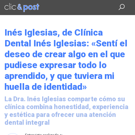
Saltar
al
contenido
principal
Inés Iglesias, de Clínica
Dental Inés Iglesias: «Sentí el
deseo de crear algo en el que
pudiese expresar todo lo
aprendido, y que tuviera mi
huella de identidad»
La Dra. Inés Iglesias comparte cómo su
clínica combina honestidad, experiencia
y estética para ofrecer una atención
dental integral