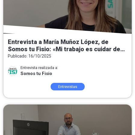
Entrevista a María Muñoz López, de
Somos tu Fisio: «Mi trabajo es cuidar de
las personas, del equipo y de un proyecto
Publicado: 16/10/2025
que crece»
Entrevista realizada a:
Somos tu Fisio
Entrevistas