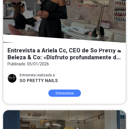
Entrevista a Ariela Cc, CEO de So Pretty &
Beleza & Co: «Disfruto profundamente de
entregar felicidad a las personas que
Publicado: 05/01/2026
confían y se ponen en nuestras manos»
Entrevista realizada a:
SO PRETTY NAILS
Entrevistas