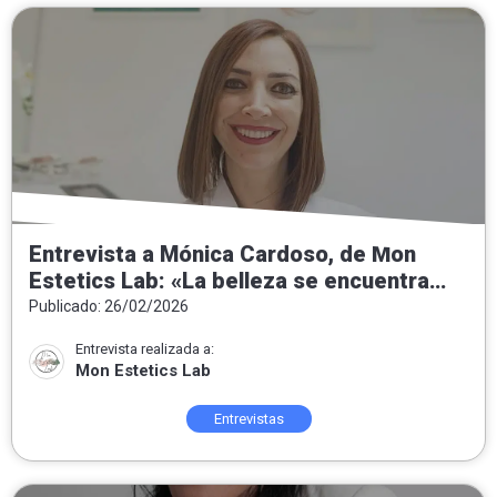
Entrevista a Mónica Cardoso, de Mon
Estetics Lab: «La belleza se encuentra
tanto por dentro como por fuera»
Publicado: 26/02/2026
Entrevista realizada a:
Mon Estetics Lab
Entrevistas