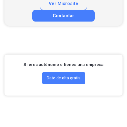
Ver Microsite
Contactar
Contactar por correo
Llamar por teléfono
Contactar por Whatsapp
Si eres autónomo o tienes una empresa
Date de alta gratis