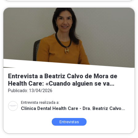
Entrevista a Beatriz Calvo de Mora de
Health Care: «Cuando alguien se va
contento, sé que he sabido escuchar,
Publicado: 13/04/2026
entender lo que necesitaba y poner mis
Entrevista realizada a:
conocimientos a su servicio.»
Clínica Dental Health Care - Dra. Beatriz Calvo
de Mora
Entrevistas