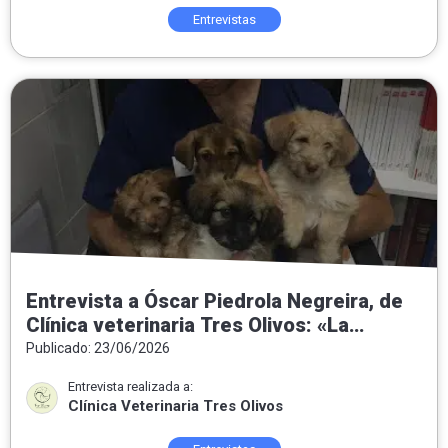
Entrevistas
Entrevista a Óscar Piedrola Negreira, de
Clínica veterinaria Tres Olivos: «La
medicina preventiva es la veterinaria del
Publicado: 23/06/2026
futuro»
Entrevista realizada a:
Clínica Veterinaria Tres Olivos