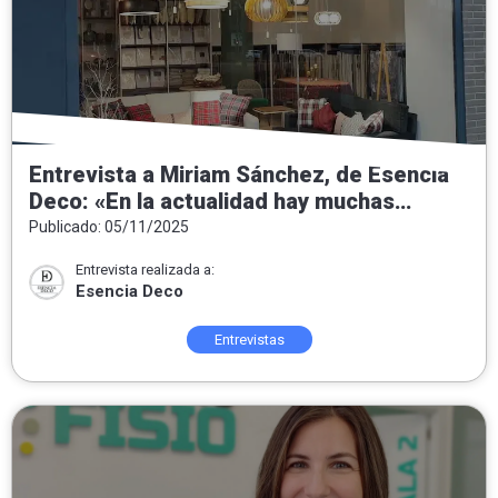
Entrevista a Miriam Sánchez, de Esencia
Deco: «En la actualidad hay muchas
tendencias pero nuestra intención
Publicado: 05/11/2025
siempre es convertir las casas en hogar»
Entrevista realizada a:
Esencia Deco
Entrevistas