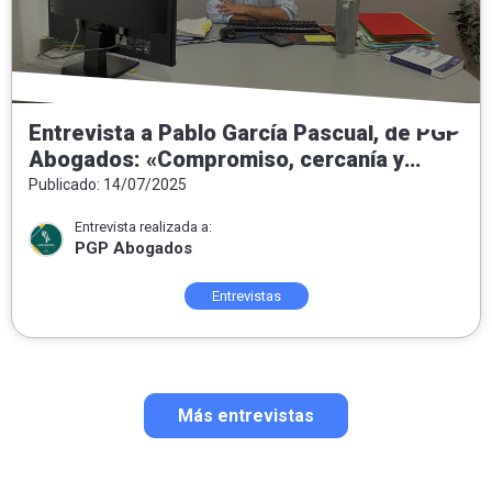
Entrevista a Pablo García Pascual, de PGP
Abogados: «Compromiso, cercanía y
honestidad como pilares del ejercicio del
Publicado: 14/07/2025
Derecho»
Entrevista realizada a:
PGP Abogados
Entrevistas
Más entrevistas