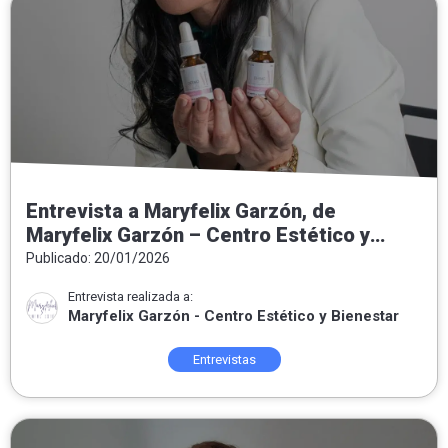
Entrevista a Maryfelix Garzón, de
Maryfelix Garzón – Centro Estético y
Bienestar: «El acné no es el enemigo, es
Publicado: 20/01/2026
un mensaje»
Entrevista realizada a:
Maryfelix Garzón - Centro Estético y Bienestar
Entrevistas