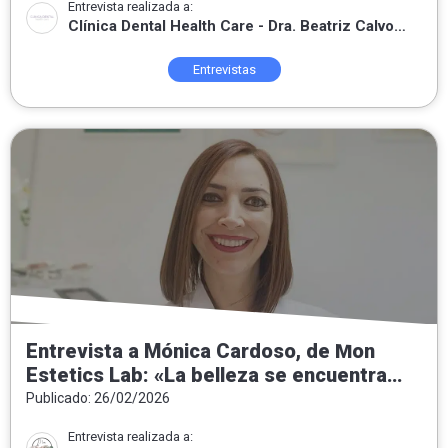
Entrevista realizada a:
conocimientos a su servicio.»
Clínica Dental Health Care - Dra. Beatriz Calvo
de Mora
Entrevistas
Entrevista a Mónica Cardoso, de Mon
Estetics Lab: «La belleza se encuentra
tanto por dentro como por fuera»
Publicado: 26/02/2026
Entrevista realizada a: