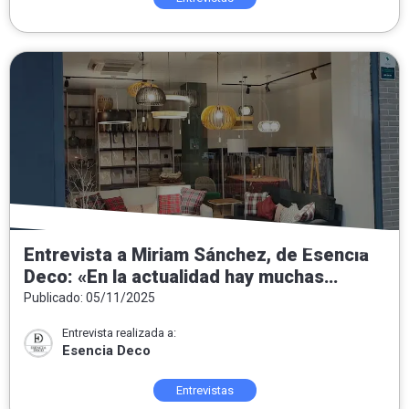
Entrevista a Miriam Sánchez, de Esencia
Deco: «En la actualidad hay muchas
tendencias pero nuestra intención
Publicado: 05/11/2025
siempre es convertir las casas en hogar»
Entrevista realizada a:
Esencia Deco
Entrevistas