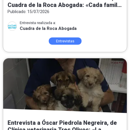
Cuadra de la Roca Abogada: «Cada familia
necesita una solución jurídica a medida»
Publicado: 15/07/2026
Entrevista realizada a:
Cuadra de la Roca Abogada
Entrevistas
Entrevista a Óscar Piedrola Negreira, de
Clínica veterinaria Tres Olivos: «La