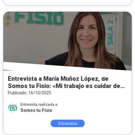
Entrevista a María Muñoz López, de
Somos tu Fisio: «Mi trabajo es cuidar de
las personas, del equipo y de un proyecto
Publicado: 16/10/2025
que crece»
Entrevista realizada a:
Somos tu Fisio
Entrevistas