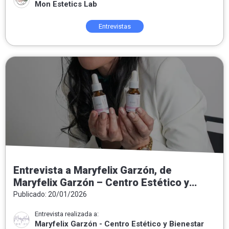
Mon Estetics Lab
Entrevistas
Entrevista a Maryfelix Garzón, de
Maryfelix Garzón – Centro Estético y
Bienestar: «El acné no es el enemigo, es
Publicado: 20/01/2026
un mensaje»
Entrevista realizada a:
Maryfelix Garzón - Centro Estético y Bienestar