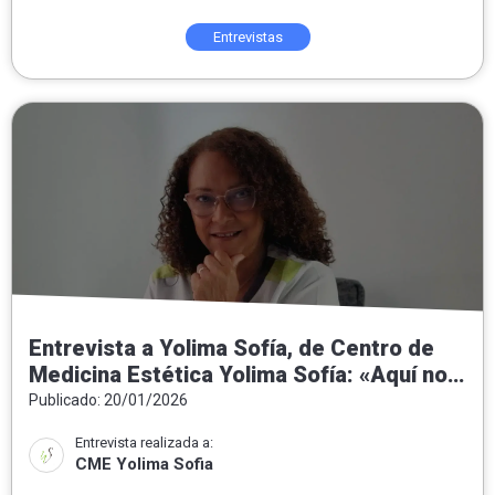
Entrevistas
Entrevista a Yolima Sofía, de Centro de
Medicina Estética Yolima Sofía: «Aquí no
hacemos milagros: hacemos medicina
Publicado: 20/01/2026
estética honesta, personalizada y
Entrevista realizada a:
orientada al bienestar real»
CME Yolima Sofia