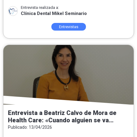
Entrevista realizada a:
Clínica Dental Mikel Seminario
Entrevistas
Entrevista a Beatriz Calvo de Mora de
Health Care: «Cuando alguien se va
contento, sé que he sabido escuchar,
Publicado: 13/04/2026
entender lo que necesitaba y poner mis