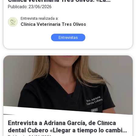
medicina preventiva es la veterinaria del
Publicado: 23/06/2026
futuro»
Entrevista realizada a:
Clínica Veterinaria Tres Olivos
Entrevistas
Entrevista a Adriana García, de Clínica
dental Cubero «Llegar a tiempo lo cambia