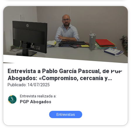
Entrevista a Pablo García Pascual, de PGP
Abogados: «Compromiso, cercanía y
honestidad como pilares del ejercicio del
Publicado: 14/07/2025
Derecho»
Entrevista realizada a:
PGP Abogados
Entrevistas