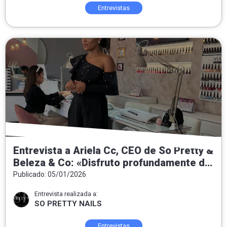
Entrevistas
Entrevista a Ariela Cc, CEO de So Pretty &
Beleza & Co: «Disfruto profundamente de
entregar felicidad a las personas que
Publicado: 05/01/2026
confían y se ponen en nuestras manos»
Entrevista realizada a:
SO PRETTY NAILS
Entrevistas