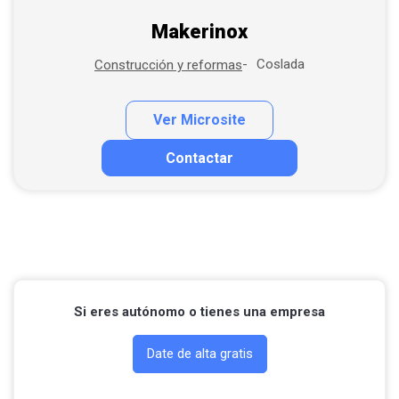
Makerinox
Coslada
Construcción y reformas
Ver Microsite
Contactar
Contactar por correo
Llamar por teléfono
Contactar por Whatsapp
Si eres autónomo o tienes una empresa
Date de alta gratis