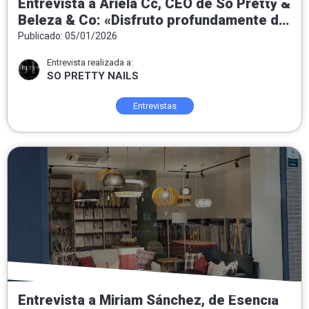
Entrevista a Ariela Cc, CEO de So Pretty &
Beleza & Co: «Disfruto profundamente de
entregar felicidad a las personas que
Publicado: 05/01/2026
confían y se ponen en nuestras manos»
Entrevista realizada a:
SO PRETTY NAILS
Entrevistas
Entrevista a Miriam Sánchez, de Esencia