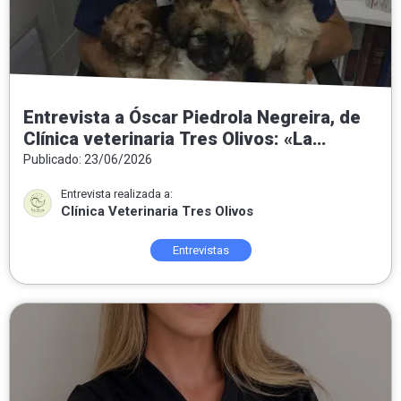
Entrevista a Óscar Piedrola Negreira, de
Clínica veterinaria Tres Olivos: «La
medicina preventiva es la veterinaria del
Publicado: 23/06/2026
futuro»
Entrevista realizada a:
Clínica Veterinaria Tres Olivos
Entrevistas