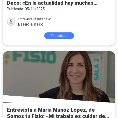
Deco: «En la actualidad hay muchas
tendencias pero nuestra intención
Publicado: 05/11/2025
siempre es convertir las casas en hogar»
Entrevista realizada a:
Esencia Deco
Entrevistas
Entrevista a María Muñoz López, de
Somos tu Fisio: «Mi trabajo es cuidar de