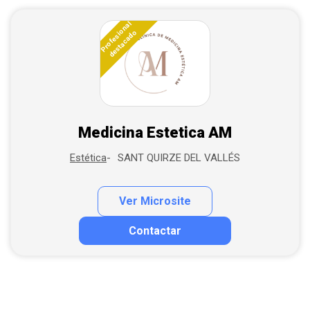
Profesional
destacado
Medicina Estetica AM
SANT QUIRZE DEL VALLÉS
Estética
Ver Microsite
Contactar
Contactar por correo
Llamar por teléfono
Contactar por Whatsapp