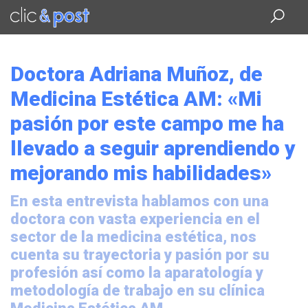
Saltar
al
contenido
principal
Doctora Adriana Muñoz, de
Medicina Estética AM: «Mi
pasión por este campo me ha
llevado a seguir aprendiendo y
mejorando mis habilidades»
En esta entrevista hablamos con una
doctora con vasta experiencia en el
sector de la medicina estética, nos
cuenta su trayectoria y pasión por su
profesión así como la aparatología y
metodología de trabajo en su clínica