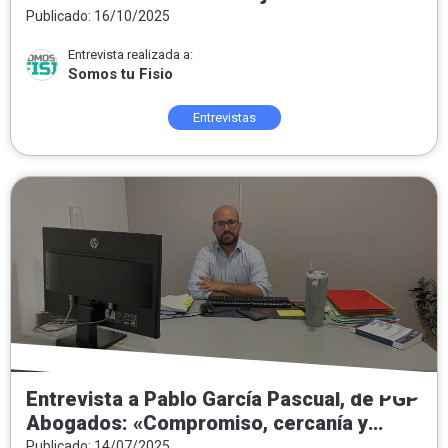
las personas, del equipo y de un proyecto
Publicado: 16/10/2025
que crece»
Entrevista realizada a:
Somos tu Fisio
Entrevistas
Entrevista a Pablo García Pascual, de PGP
Abogados: «Compromiso, cercanía y
honestidad como pilares del ejercicio del
Publicado: 14/07/2025