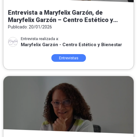
Entrevista a Maryfelix Garzón, de
Maryfelix Garzón – Centro Estético y
Bienestar: «El acné no es el enemigo, es
Publicado: 20/01/2026
un mensaje»
Entrevista realizada a:
Maryfelix Garzón - Centro Estético y Bienestar
Entrevistas