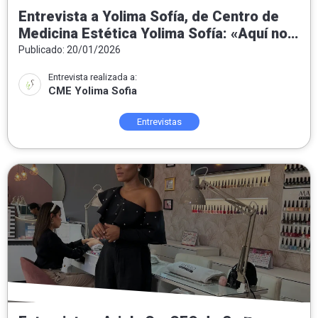
Entrevista a Yolima Sofía, de Centro de
Medicina Estética Yolima Sofía: «Aquí no
hacemos milagros: hacemos medicina
Publicado: 20/01/2026
estética honesta, personalizada y
Entrevista realizada a:
orientada al bienestar real»
CME Yolima Sofia
Entrevistas