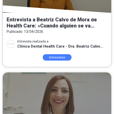
Entrevista a Beatriz Calvo de Mora de
Health Care: «Cuando alguien se va
contento, sé que he sabido escuchar,
Publicado: 13/04/2026
entender lo que necesitaba y poner mis
Entrevista realizada a:
conocimientos a su servicio.»
Clínica Dental Health Care - Dra. Beatriz Calvo
de Mora
Entrevistas