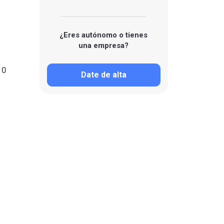
¿Eres autónomo o tienes
una empresa?
10
Date de alta
n