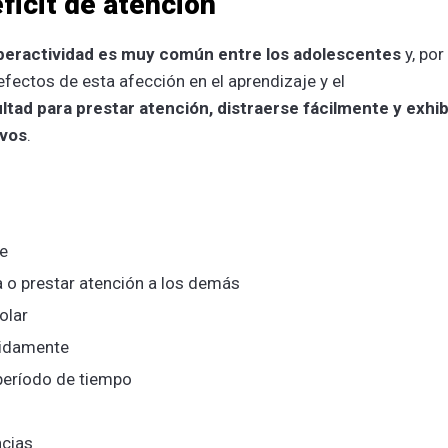
ficit de atención
hiperactividad es muy común entre los adolescentes
y, por
efectos de esta afección en el aprendizaje y el
ultad para prestar atención, distraerse fácilmente y exhib
ivos
.
te
a o prestar atención a los demás
colar
pidamente
período de tiempo
ncias