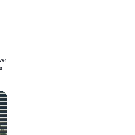
ver
s