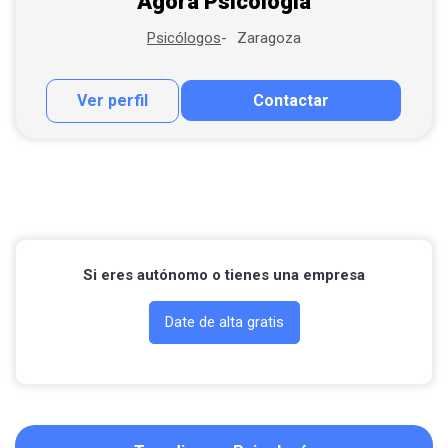
Agora Psicologia
Zaragoza
Psicólogos
Ver perfil
Contactar
Contactar por correo
Llamar por teléfono
Contactar por Whatsapp
Si eres autónomo o tienes una empresa
Date de alta gratis