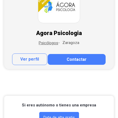
Agora Psicologia
Zaragoza
Psicólogos
Ver perfil
Contactar
Contactar por correo
Llamar por teléfono
Contactar por Whatsapp
Si eres autónomo o tienes una empresa
Date de alta gratis