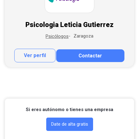
Psicologia Leticia Gutierrez
Zaragoza
Psicólogos
Ver perfil
Contactar
Contactar por correo
Llamar por teléfono
Contactar por Whatsapp
Si eres autónomo o tienes una empresa
Date de alta gratis