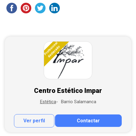
Profesional
destacado
Centro Estético Impar
Barrio Salamanca
Estética
Ver perfil
Contactar
Contactar por correo
Llamar por teléfono